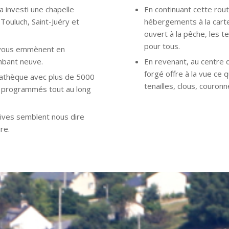
a investi une chapelle
En continuant cette rou
Touluch, Saint-Juéry et
hébergements à la carte 
ouvert à la pêche, les te
pour tous.
 vous emmènent en
mbant neuve.
En revenant, au centre du
forgé offre à la vue ce 
édiathèque avec plus de 5000
tenailles, clous, couron
t programmés tout au long
tives semblent nous dire
re.