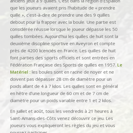
anciens jeux à 9 quilles. C’est dans la région d’Espalion
que les joueurs avaient pris l’habitude de « prendre
quille », c’est-à-dire de prendre une des 9 quilles
debout pour la frapper avec la boule. Une partie est
considérée réussie lorsque le joueur dépasse les 50
quilles tombées. Aujourd’hui les quilles de huit sont la
deuxième discipline sportive en Aveyron et compte
près de 4200 licenciés en France. Les quilles de huit
font parties des sports officiels et sont entrées en
Fédération Française des Sports de quilles en 1957.
Le
Matériel :
les boules sont en racine de noyer et ne
doivent pas dépasser 28 cm de diamètre pour un
poids allant de 4 à 7 kilos. Les quilles sont en général
en hêtre d’une longueur de 60 cm et de 7 cm de
diamètre pour un poids variable entre 1 et 2 kilos.
En juillet et août, tous les vendredis à 21 heures à
Saint-Amans-des-Côts venez découvrir ce jeu. Les
joueurs vous expliqueront les règles du jeu et vous
pourrez participer.